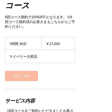
コース
8回コース契約で10%OFFとなります。※8
回コース契約済のお客さまもこちらからご予
約ください。
27,000
円
1時間 30分
1
￥27,000
時
3
マイベリー大府店
0
分
今すぐ予約
サービス内容
《8回コースをご契約いただきましたお客さ