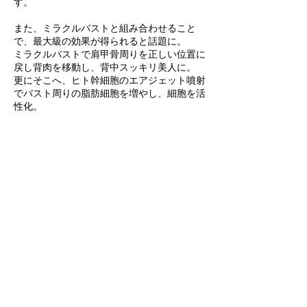
す。
また、ミラクルバストと組み合わせること
で、最大級の効果が得られると話題に。
ミラクルバストで肩甲骨周りを正しい位置に
戻し背肉を移動し、背中スッキリ美人に。
更にそこへ、ヒト幹細胞のエアジェット噴射
でバスト周りの脂肪細胞を増やし、細胞を活
性化。
ハリのあるふっくらとした、最上級のバスト
へ。
キャンセルポリシー
予約の変更やキャンセルは3時間前までにお
願いいたします。
連絡先