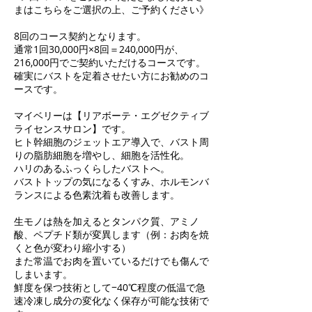
まはこちらをご選択の上、ご予約ください》
8回のコース契約となります。
通常1回30,000円×8回＝240,000円が、
216,000円でご契約いただけるコースです。
確実にバストを定着させたい方にお勧めのコ
ースです。
マイベリーは【リアボーテ・エグゼクティブ
ライセンスサロン】です。
ヒト幹細胞のジェットエア導入で、バスト周
りの脂肪細胞を増やし、細胞を活性化。
ハリのあるふっくらしたバストへ。
バストトップの気になるくすみ、ホルモンバ
ランスによる色素沈着も改善します。
生モノは熱を加えるとタンパク質、アミノ
酸、ペプチド類が変異します（例：お肉を焼
くと色が変わり縮小する）
また常温でお肉を置いているだけでも傷んで
しまいます。
鮮度を保つ技術として−40℃程度の低温で急
速冷凍し成分の変化なく保存が可能な技術で