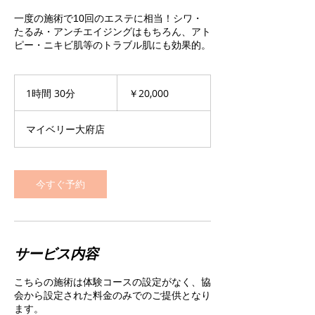
一度の施術で10回のエステに相当！シワ・
たるみ・アンチエイジングはもちろん、アト
ピー・ニキビ肌等のトラブル肌にも効果的。
20,000
円
1時間 30分
1
￥20,000
時
3
マイベリー大府店
0
分
今すぐ予約
サービス内容
こちらの施術は体験コースの設定がなく、協
会から設定された料金のみでのご提供となり
ます。