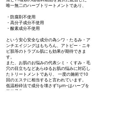
唯一無二のハーブトリートメントであり、
・防腐剤不使用
・高分子成分不使用
・酸素成分不使用
という安心安全な成分の為シワ・たるみ・ア
ンチエイジングはもちろん、アトピー・ニキ
ビ肌等のトラブル肌にも効果が期待できま
す。
また、お肌のお悩みの代表シミ・くすみ・毛
穴の目立ちなどあらゆるお肌の悩みに対応し
たトリートメントであり、 一度の施術で10
回のエステに相当すると言われています。
低温粉砕法で成分を壊さず1μm~はハーブを
微粒子化。
微粒子化されたハーブと共に幹細胞培養液が
導入されます。
全シリーズで「40種類以上」の有効成分が
配合されています。