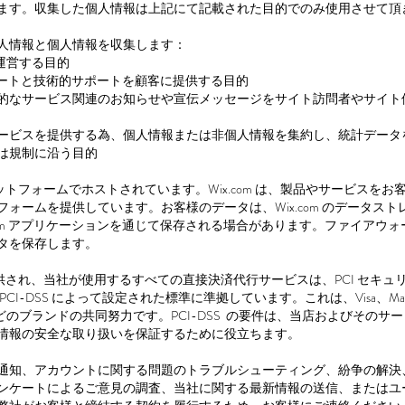
ます。収集した個人情報は上記にて記載された目的でのみ使用させて頂
人情報と個人情報を収集します：
し運営する目的
サポートと技術的サポートを顧客に提供する目的
個人的なサービス関連のお知らせや宣伝メッセージをサイト訪問者やサイ
るサービスを提供する為、個人情報または非個人情報を集約し、統計データ
たは規制に沿う目的
 プラットフォームでホストされています。Wix.com は、製品やサービスを
ォームを提供しています。お客様のデータは、Wix.com のデータス
.com アプリケーションを通じて保存される場合があります。ファイアウ
タを保存します。
って提供され、当社が使用するすべての直接決済代行サービスは、PCI セキ
I-DSS によって設定された標準に準拠しています。これは、Visa、MasterC
cover などのブランドの共同努力です。PCI-DSS の要件は、当店およびそ
情報の安全な取り扱いを保証するために役立ちます。
通知、アカウントに関する問題のトラブルシューティング、紛争の解決
ンケートによるご意見の調査、当社に関する最新情報の送信、またはユ