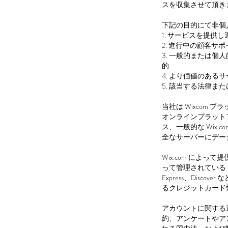
スを収集させて頂き
下記の目的にて非個
1. サービスを提供
2. 進行中の顧客
3. 一般的または
的
4. より価値のあ
5. 該当する法律ま
当社は Wixcom
オンラインプラットフ
ス、一般的な Wix
全なサーバーにデー
Wix.com によ
って管理されている PC
Express、Dis
るクレジットカード
アカウントに関する
約、アンケートやア