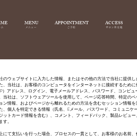
OME
MENU
APPOINTMENT
ACCESS
ーム
メニュー
ご予約
サロン所在地
社のウェブサイトに入力した情報、またはその他の方法で当社に提供し
た、当社は、お客様のコンピュータをインターネットに接続するために
IP）アドレス、ログイン、電子メールアドレス、パスワード、コンピュ
。当社は、ソフトウェアツールを使用して、ページ応答時間、特定のペ
ョン情報、およびページから離れるための方法を含むセッション情報を
た、個人を特定できる情報（氏名、Eメール、パスワード、コミュニケ
ジットカード情報を含む）、コメント、フィードバック、製品レビュー
ます。
上にて支払いを行った場合、プロセスの一貫として、お客様のお名前、